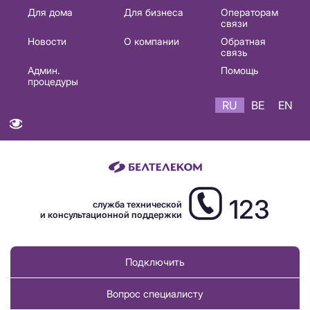
Основная
Для дома
Для бизнеса
Операторам
связи
навигация
Новости
О компании
Обратная
RU
связь
Админ.
Помощь
процедуры
RU
BE
EN
123
служба технической
и консультационной поддержки
Подключить
Вопрос специалисту