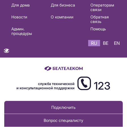
Основная
Для дома
Для бизнеса
Операторам
связи
навигация
Новости
О компании
Обратная
RU
связь
Админ.
Помощь
процедуры
RU
BE
EN
123
служба технической
и консультационной поддержки
Подключить
Вопрос специалисту