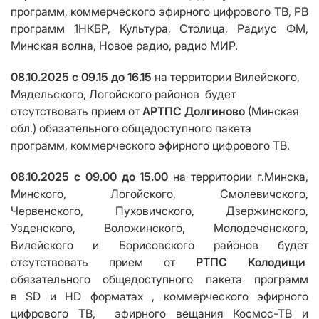
программ, коммерческого эфирного цифрового ТВ,
РВ
программ 1НКБР, Культура, Столица, Радиус ФМ,
Минская волна, Новое радио, радио МИР.
08.10.2025
c
09.15
до
16.15
на территории
Вилейского,
Мядельского, Логойского районов будет
отсутствовать прием от
АРТПС Долгиново
(Минская
обл.) обязательного общедоступного пакета
программ, коммерческого эфирного цифрового ТВ.
08.10.2025
c
09.00
до
15.00
на территории г.Минска,
Минского, Логойского, Смолевичского,
Червенского,
Пуховичского, Дзержинского,
Узденского, Воложинского, Молодеченского,
Вилейского и Борисовского районов
будет
отсутствовать прием от
РТПС Колодищи
обязательного общедоступного пакета программ
в
SD
и
HD
форматах , коммерческого эфирного
цифрового ТВ, эфирного вещания Космос-ТВ и