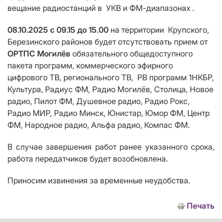
вещание радиостанций в УКВ и ФМ-диапазонах .
08.10.2025 с 09.15 до 15.00
на территории
Крупского,
Березинского районов будет отсутствовать прием от
ОРТПС Могилёв
обязательного общедоступного
пакета программ, коммерческого эфирного
цифрового ТВ, регионального ТВ,
РВ программ 1НКБР,
Культура, Радиус ФМ, Радио Могилёв,
Столица,
Новое
радио, Пилот ФМ, Душевное радио, Радио Рокс,
Радио МИР, Радио Минск,
Юнистар,
Юмор ФМ, Центр
ФМ, Народное радио, Альфа радио, Компас ФМ.
В случае завершения работ ранее указанного срока,
работа передатчик
ов
будет возобновлена.
Приносим извинения за временные неудобства.
Печать