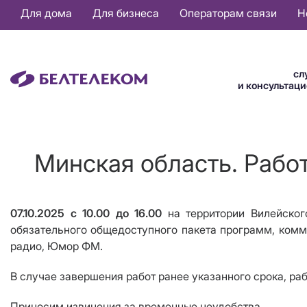
Основная
Для дома
Для бизнеса
Операторам связи
Н
навигация
RU
сл
и консультац
Минская область. Рабо
07.10.2025 с 10.00 до 16.00
на территории Вилейског
обязательного общедоступного пакета программ
, комм
радио
, Юмор ФМ.
В случае завершения работ ранее указанного срока, ра
Приносим извинения за временные неудобства.