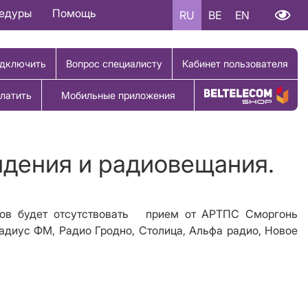
цедуры
Помощь
RU
BE
EN
дключить
Вопрос специалисту
Кабинет пользователя
латить
Мобильные приложения
Купить товар
идения и радиовещания.
нов будет
отсутствовать прием от АРТПС Сморгонь
Радиус ФМ, Радио Гродно, Столица, Альфа радио, Новое