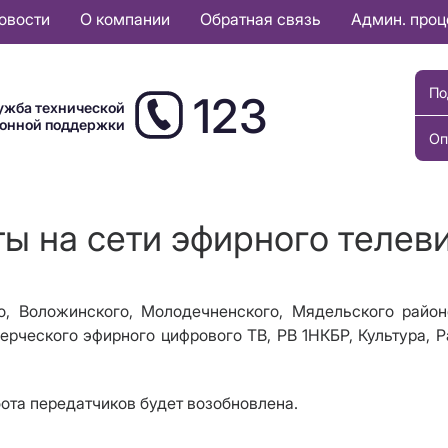
овости
О компании
Обратная связь
Админ. про
По
123
ужба технической
ионной поддержки
Оп
ты на сети эфирного телев
о
,
Воложинского, Молодечненского, Мядельского райо
ерческого эфирного цифрового ТВ, РВ 1НКБР, Культура, 
бота передатчиков будет возобновлена.