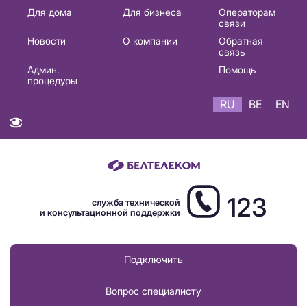
Основная
Для дома
Для бизнеса
Операторам
связи
навигация
Новости
О компании
Обратная
RU
связь
Админ.
Помощь
процедуры
RU
BE
EN
123
служба технической
и консультационной поддержки
Подключить
Вопрос специалисту