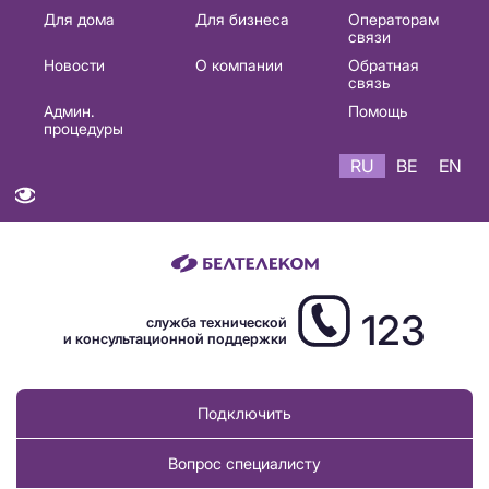
Основная
Для дома
Для бизнеса
Операторам
связи
навигация
Новости
О компании
Обратная
RU
связь
Админ.
Помощь
процедуры
RU
BE
EN
123
служба технической
и консультационной поддержки
Подключить
Вопрос специалисту