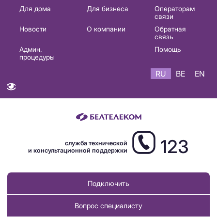
Основная
Для дома
Для бизнеса
Операторам
связи
навигация
Новости
О компании
Обратная
RU
связь
Админ.
Помощь
процедуры
RU
BE
EN
123
служба технической
и консультационной поддержки
Подключить
Вопрос специалисту