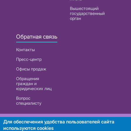
Вышестоящий
государственный
орган
Обратная связь
Контакты
Пресс-центр
Офисы продаж
Обращения
граждан и
юридических лиц
Вопрос
специалисту
РУП «Белтелеком». УНП 101007741
Для обеспечения удобства пользователей сайта
используются cookies