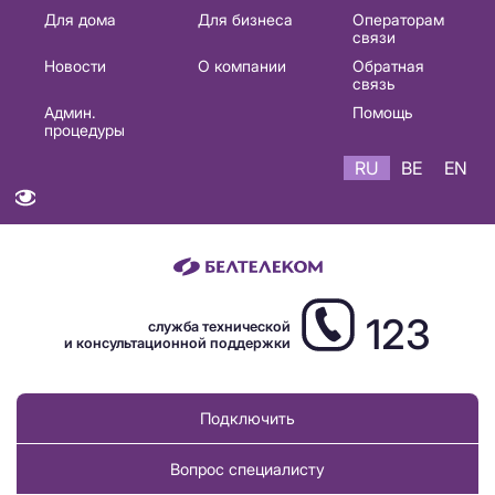
Основная
Для дома
Для бизнеса
Операторам
связи
навигация
Новости
О компании
Обратная
RU
связь
Админ.
Помощь
процедуры
RU
BE
EN
123
служба технической
и консультационной поддержки
Подключить
Вопрос специалисту