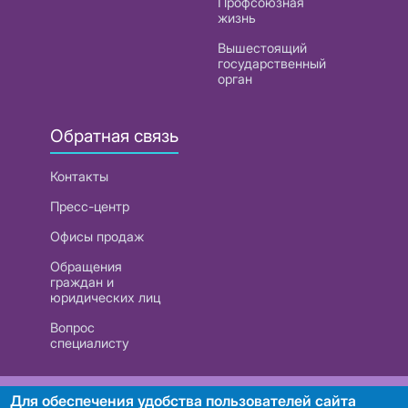
Профсоюзная
жизнь
Вышестоящий
государственный
орган
Обратная связь
Контакты
Пресс-центр
Офисы продаж
Обращения
граждан и
юридических лиц
Вопрос
специалисту
РУП «Белтелеком». УНП 101007741
Для обеспечения удобства пользователей сайта