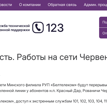
овости
О компании
Обратная связь
Админ. про
По
123
ужба технической
ионной поддержки
Оп
ть. Работы на сети Черве
.
 сети Минского филиала РУП «Белтелеком» будут перерывы 
деленной линии у абонентов н.п. Красный Дар, Рованичи Ч
ком», доступ к экстренным службам 101, 102, 103, 104, 