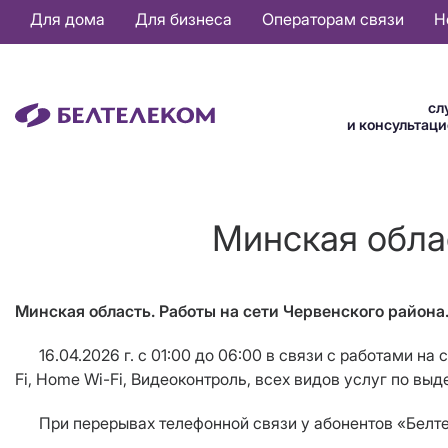
Основная
Для дома
Для бизнеса
Операторам связи
Н
навигация
RU
сл
и консультац
Минская облас
Минская область. Работы на сети Червенского района
16.04.2026 г.
с 01:00 до 06:00 в связи с работами на
Fi
,
Home Wi
-
Fi
, Видеоконтроль, всех видов услуг по вы
При перерывах телефонной связи у абонентов «Белтеле