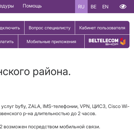
цедуры
Помощь
RU
BE
EN
дключить
Вопрос специалисту
Кабинет пользователя
латить
Мобильные приложения
Купить товар
нского района.
услуг byfly, ZALA, IMS-телефонии,
VPN
, ЦИСЗ,
Cisco Wi
-
ервенского р-на длительностью до 2 часов.
112 возможен посредством мобильной связи.