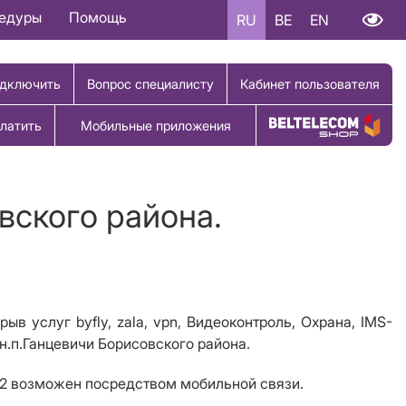
цедуры
Помощь
RU
BE
EN
дключить
Вопрос специалисту
Кабинет пользователя
латить
Мобильные приложения
Купить товар
вского района.
 услуг byfly, zala, vpn, Видеоконтроль, Охрана, IMS-
 н.п.Ганцевичи Борисовского района.
112 возможен посредством мобильной связи.