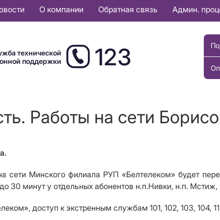
овости
О компании
Обратная связь
Админ. про
По
123
ужба технической
ионной поддержки
Оп
ть. Работы на сети Борисо
а.
 сети Минского филиала РУП «Белтелеком» будет перерыв
о 30 минут у отдельных абонентов н.п.Нивки, н.п. Мстиж,
ком», доступ к экстренным службам 101, 102, 103, 104, 