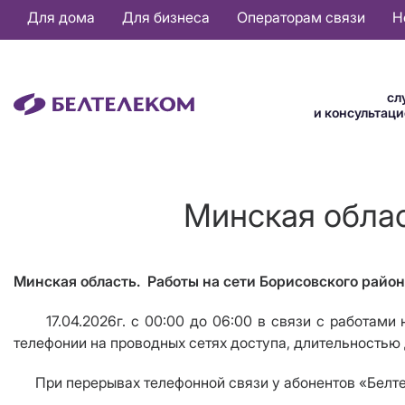
Основная
Для дома
Для бизнеса
Операторам связи
Н
навигация
RU
сл
и консультац
Минская облас
Минская область. Работы на сети Борисовского район
17.04.2026г. с 00:00 до 06:00 в связи с работами на
телефонии на проводных сетях доступа, длительностью д
При перерывах телефонной связи у абонентов «Белтеле