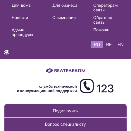
Основная
Для дома
Для бизнеса
Операторам
связи
навигация
Новости
О компании
Обратная
RU
связь
Админ.
Помощь
процедуры
RU
BE
EN
123
служба технической
и консультационной поддержки
Подключить
Вопрос специалисту