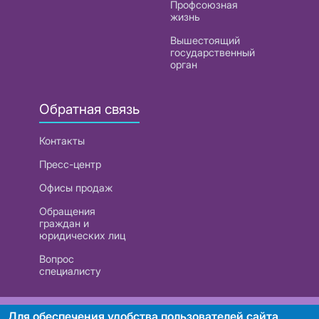
Профсоюзная
жизнь
Вышестоящий
государственный
орган
Обратная связь
Контакты
Пресс-центр
Офисы продаж
Обращения
граждан и
юридических лиц
Вопрос
специалисту
РУП «Белтелеком». УНП 101007741
Для обеспечения удобства пользователей сайта