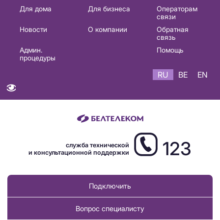
Основная
Для дома
Для бизнеса
Операторам
связи
навигация
Новости
О компании
Обратная
RU
связь
Админ.
Помощь
процедуры
RU
BE
EN
123
служба технической
и консультационной поддержки
Подключить
Вопрос специалисту