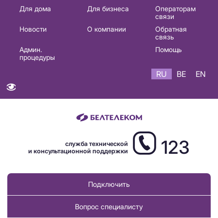
Основная
Для дома
Для бизнеса
Операторам
связи
навигация
Новости
О компании
Обратная
RU
связь
Админ.
Помощь
процедуры
RU
BE
EN
123
служба технической
и консультационной поддержки
Подключить
Вопрос специалисту