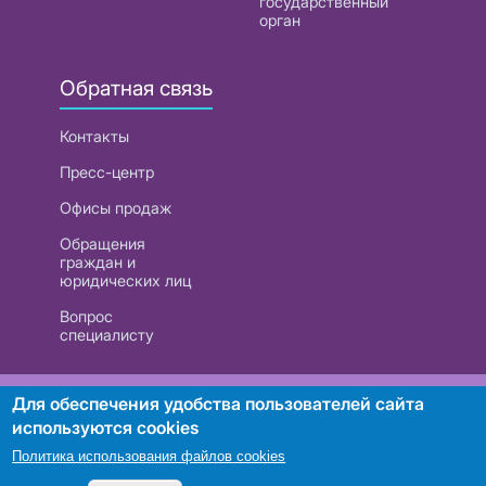
государственный
орган
Обратная связь
Контакты
Пресс-центр
Офисы продаж
Обращения
граждан и
юридических лиц
Вопрос
специалисту
РУП «Белтелеком». УНП 101007741
Для обеспечения удобства пользователей сайта
используются cookies
Политика использования файлов cookies
Поиск