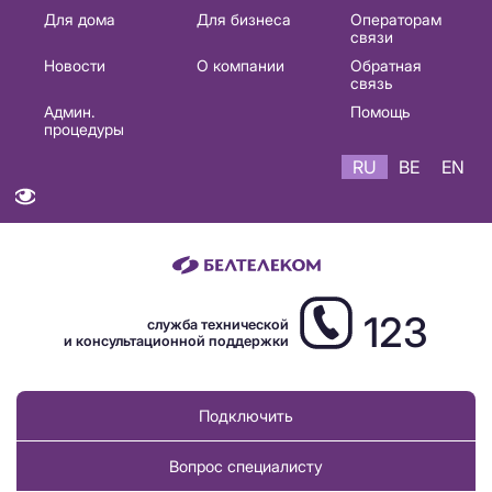
Основная
Для дома
Для бизнеса
Операторам
связи
навигация
Новости
О компании
Обратная
RU
связь
Админ.
Помощь
процедуры
RU
BE
EN
123
служба технической
и консультационной поддержки
Подключить
Вопрос специалисту