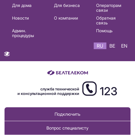
Основная
Для дома
Для бизнеса
Операторам
связи
навигация
Новости
О компании
Обратная
RU
связь
Админ.
Помощь
процедуры
RU
BE
EN
123
служба технической
и консультационной поддержки
Подключить
Вопрос специалисту