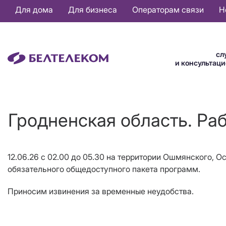
Основная
Для дома
Для бизнеса
Операторам связи
Н
навигация
RU
сл
и консультац
Гродненская область. Ра
12.06.26 с 02.00 до 05.30 на территории Ошмянского, О
обязательного общедоступного пакета программ.
Приносим извинения за временные неудобства.