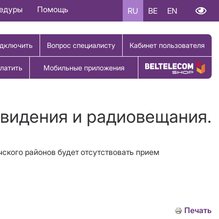
цедуры
Помощь
RU
BE
EN
дключить
Вопрос специалисту
Кабинет пользователя
латить
Мобильные приложения
Купить товар
евидения и радиовещания.
чского районов будет отсутствовать прием
Печать