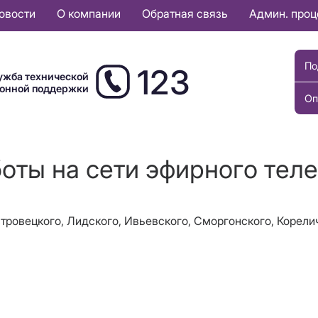
овости
О компании
Обратная связь
Админ. про
По
123
ужба технической
ионной поддержки
Оп
боты на сети эфирного тел
стровецкого, Лидского, Ивьевского, Сморгонского, Корели