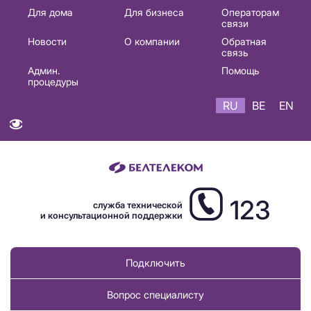
Основная
Для дома
Для бизнеса
Операторам
связи
навигация
Новости
О компании
Обратная
RU
связь
Админ.
Помощь
процедуры
RU
BE
EN
123
служба технической
и консультационной поддержки
Подключить
Вопрос специалисту