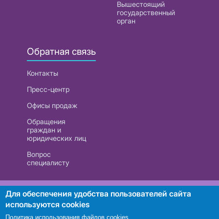
Вышестоящий
государственный
орган
Обратная связь
Контакты
Пресс-центр
Офисы продаж
Обращения
граждан и
юридических лиц
Вопрос
специалисту
РУП «Белтелеком». УНП 101007741
Для обеспечения удобства пользователей сайта
используются cookies
Политика использования файлов cookies