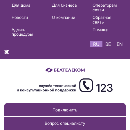
Основная
Для дома
Для бизнеса
Операторам
связи
навигация
Новости
О компании
Обратная
RU
связь
Админ.
Помощь
процедуры
RU
BE
EN
123
служба технической
и консультационной поддержки
Подключить
Вопрос специалисту