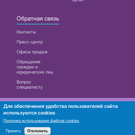
Обратная связь
Контакты
Пресс-центр
Офисы продаж
Обращения
граждан и
юридических лиц
Вопрос
специалисту
РУП «Белтелеком». УНП 101007741
Для обеспечения удобства пользователей сайта
используются cookies
Политика использования файлов cookies
Поиск
Принять
Отклонить