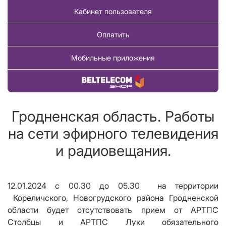
Кабинет пользователя
Оплатить
Мобильные приложения
Купить товар
Гродненская область. Работы
на сети эфирного телевидения
и радиовещания.
12
.
01
.202
4
с
00
.
3
0
до
05
.
3
0
на территории
Кореличского, Новогрудского района Гродненской
области
будет отсутствовать прием
от АРТПС
Столбцы и АРТПС Луки
обязательного