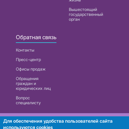
Вышестоящий
государственный
орган
Обратная связь
Контакты
Пресс-центр
Офисы продаж
Обращения
граждан и
юридических лиц
Вопрос
специалисту
РУП «Белтелеком». УНП 101007741
Для обеспечения удобства пользователей сайта
используются cookies