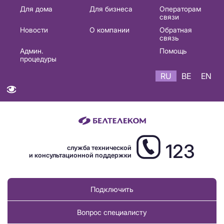
Основная
Для дома
Для бизнеса
Операторам
связи
навигация
Новости
О компании
Обратная
RU
связь
Админ.
Помощь
процедуры
RU
BE
EN
123
служба технической
и консультационной поддержки
Подключить
Вопрос специалисту