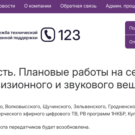
овости
О компании
Обратная связь
Админ. про
По
123
ужба технической
ионной поддержки
Оп
сть. Плановые работы на с
изионного и звукового ве
о, Волковысского, Щучинского, Зельвенского, Гродненск
ческого эфирного цифрового ТВ, РВ программ 1НКБР, Кул
бота передатчиков будет возобновлена.