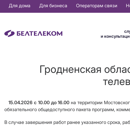
Основная
Для дома
Для бизнеса
Операторам связи
Н
навигация
RU
сл
и консультац
Гродненская обла
телев
15.04.2026 с 10.00 до 16.00
на территории Мостовског
обязательного общедоступного пакета программ, коммер
В случае завершения работ ранее указанного срока, ра