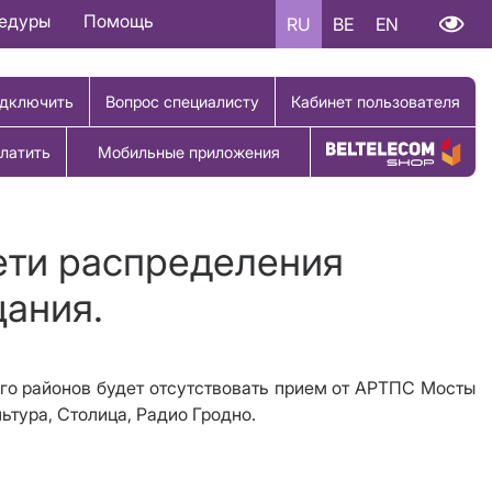
цедуры
Помощь
RU
BE
EN
дключить
Вопрос специалисту
Кабинет пользователя
латить
Мобильные приложения
Купить товар
ети распределения
щания.
ого районов будет отсутствовать прием от АРТПС
Мосты
ьтура, Столица, Радио Гродно.