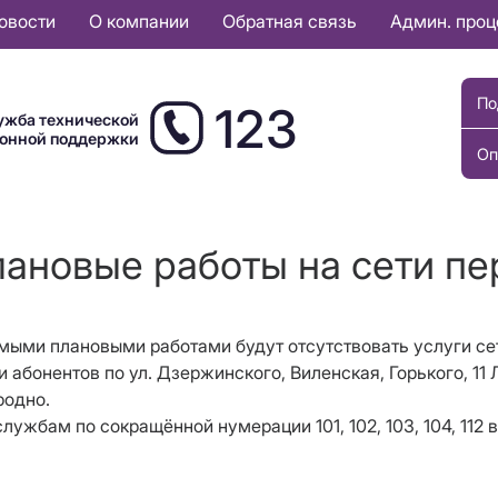
овости
О компании
Обратная связь
Админ. про
По
123
ужба технической
ионной поддержки
Оп
ановые работы на сети пе
имыми плановыми работами будут отсутствовать услуги сет
ти абонентов по ул. Дзержинского, Виленская, Горького, 1
Гродно.
лужбам по сокращённой нумерации 101, 102, 103, 104, 11