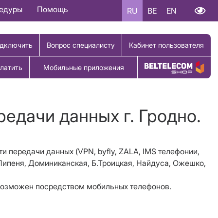
цедуры
Помощь
RU
BE
EN
дключить
Вопрос специалисту
Кабинет пользователя
латить
Мобильные приложения
Купить товар
редачи данных г. Гродно.
и передачи данных (VPN, byfly, ZALA, IMS телефонии,
1 Липеня, Доминиканская, Б.Троицкая, Найдуса, Ожешко,
2 возможен посредством мобильных телефонов.