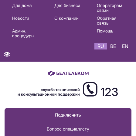
Основная
Для дома
Для бизнеса
Операторам
связи
навигация
Новости
О компании
Обратная
RU
связь
Админ.
Помощь
процедуры
RU
BE
EN
123
служба технической
и консультационной поддержки
Подключить
Вопрос специалисту