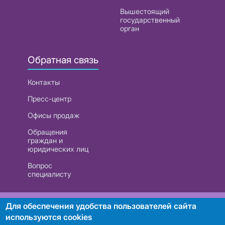
Вышестоящий
государственный
орган
Обратная связь
Контакты
Пресс-центр
Офисы продаж
Обращения
граждан и
юридических лиц
Вопрос
специалисту
РУП «Белтелеком». УНП 101007741
Для обеспечения удобства пользователей сайта
используются cookies