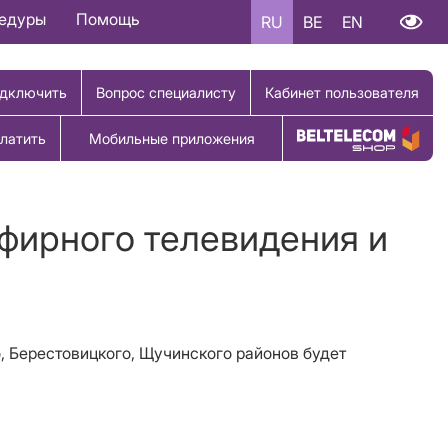
цедуры
Помощь
RU
BE
EN
дключить
Вопрос специалисту
Кабинет пользователя
латить
Мобильные приложения
Купить товар
эфирного телевидения и
о, Берестовицкого, Щучинского районов будет