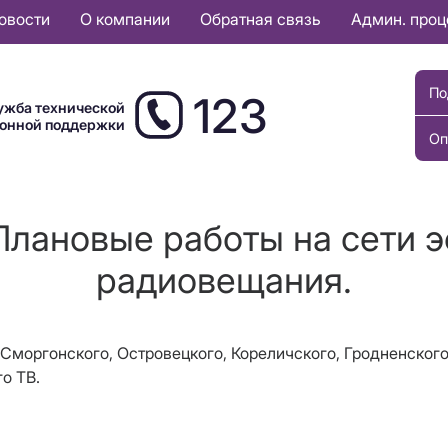
овости
О компании
Обратная связь
Админ. про
По
123
ужба технической
ионной поддержки
Оп
Плановые работы на сети 
радиовещания.
, Сморгонского, Островецкого, Кореличского, Гродненског
о ТВ.