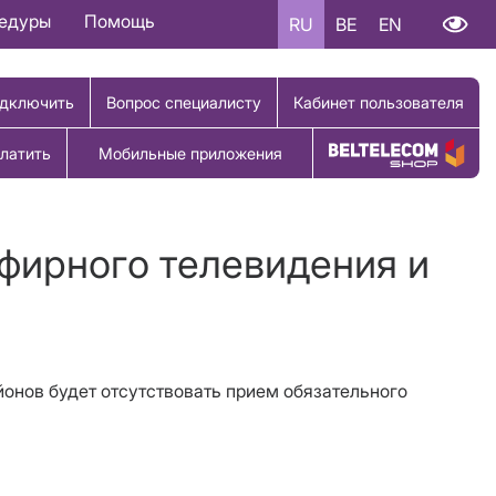
цедуры
Помощь
RU
BE
EN
дключить
Вопрос специалисту
Кабинет пользователя
латить
Мобильные приложения
Купить товар
эфирного телевидения и
айонов будет отсутствовать прием обязательного