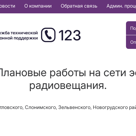
овости
О компании
Обратная связь
Админ. про
По
123
ужба технической
ионной поддержки
Оп
Плановые работы на сети 
радиовещания.
ятловского, Слонимского, Зельвенского, Новогрудского р