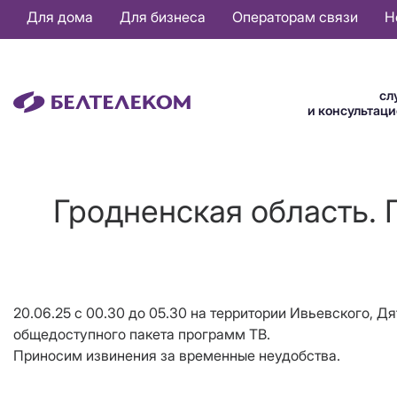
Основная
Для дома
Для бизнеса
Операторам связи
Н
навигация
RU
сл
и консультац
Гродненская область. 
20.06.25 с 00.30 до 05.30 на территории Ивьевского, Д
общедоступного пакета программ ТВ.
Приносим извинения за временные неудобства.