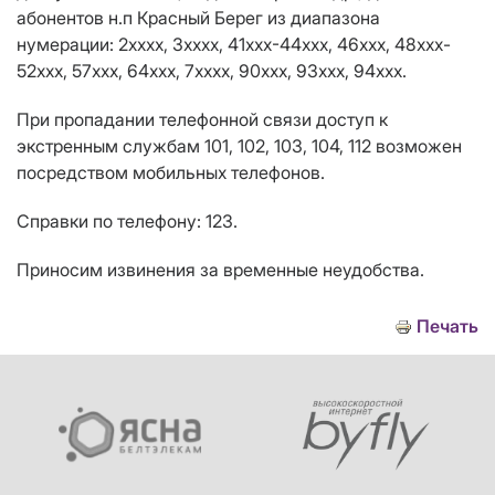
абонентов н.п Красный Берег
из
диапазона
нумерации:
2хххх, 3хххх, 41
xxx
-44ххх, 46
xx
х, 48
xxx
-
52
xxx
, 57
xxx
, 64
xxx
, 7х
xxx
, 90ххх, 93
xxx
, 94
xxx
.
При пропадании телефонной связи доступ к
экстренным службам 101, 102, 103, 104, 112 возможен
посредством мобильных телефонов.
Справки по телефону: 123.
Приносим извинения за временные неудобства.
Печать