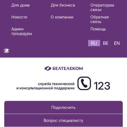
Основная
Для дома
Для бизнеса
Операторам
связи
навигация
Новости
О компании
Обратная
RU
связь
Админ.
Помощь
процедуры
RU
BE
EN
123
служба технической
и консультационной поддержки
Подключить
Вопрос специалисту