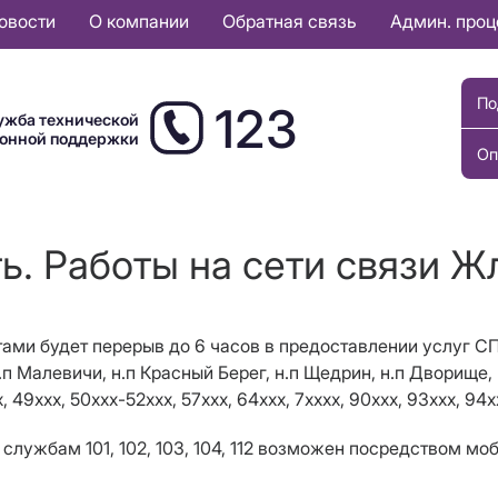
овости
О компании
Обратная связь
Админ. про
По
123
ужба технической
ионной поддержки
Оп
ь. Работы на сети связи Ж
отами будет
перерыв до 6 часов в предоставлении услуг С
.п Малевичи, н.п Красный Берег, н.п Щедрин, н.п Дворище,
, 49xxx, 50xxx-52xxx, 57ххх, 64xxx, 7хxxx, 90ххх, 93xxx, 94xx
службам 101, 102, 103, 104, 112 возможен посредством мо