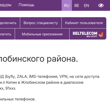
цедуры
Помощь
RU
BE
EN
дключить
Вопрос специалисту
Кабинет пользователя
латить
Мобильные приложения
Купить товар
лобинского района.
ПД (
byfly
, ZALA, IMS-телефония,
VPN
, на сети доступа
 н.п Китин
в Жлобинском районе
в диапазоне
x, 91ххх.
бильных телефонов.