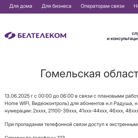
Основная
Для дома
Для бизнеса
Операторам связи
Н
навигация
RU
сл
и консультац
Гомельская област
13.06.2025 г с 00:00 до 06:00 в связи с плановыми раб
Home WIFI, Видеоконтроль
) для абонентов н.п Радуша, н
нумерации:
2хххх, 21100-39ххх, 41xxx-44ххх, 46xxх, 48xxx
При пропадании телефонной связи доступ к экстренным 
Справки по телефону: 123.