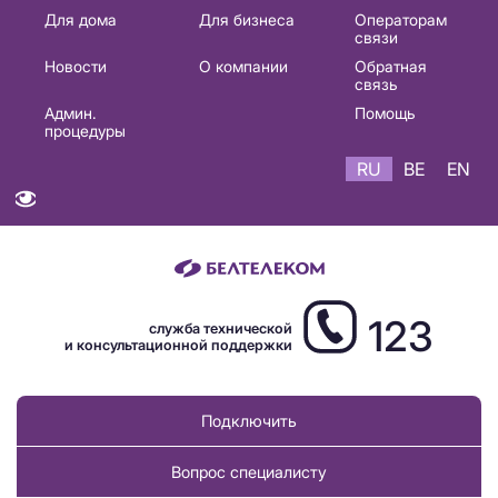
Основная
Для дома
Для бизнеса
Операторам
связи
навигация
Новости
О компании
Обратная
RU
связь
Админ.
Помощь
процедуры
RU
BE
EN
123
служба технической
и консультационной поддержки
Подключить
Вопрос специалисту