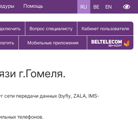
цедуры
Помощь
RU
BE
EN
дключить
Вопрос специалисту
Кабинет пользователя
латить
Мобильные приложения
Купить товар
язи г.Гомеля.
уг сети передачи данных (
byfly
,
ZALA
,
IMS
-
бильных телефонов.