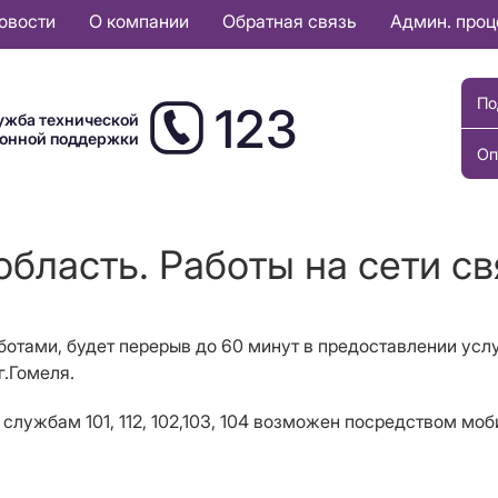
овости
О компании
Обратная связь
Админ. про
По
123
ужба технической
ионной поддержки
Оп
бласть. Работы на сети св
аботами, будет перерыв до 60 минут в предоставлении усл
г.Гомеля.
службам 101, 112, 102,103, 104 возможен посредством мо