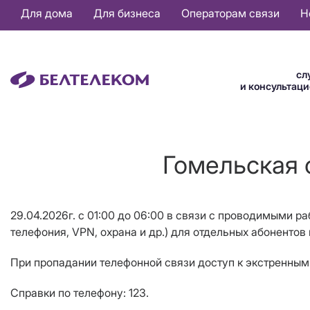
Основная
Для дома
Для бизнеса
Операторам связи
Н
навигация
RU
сл
и консультац
Гомельская о
29.04.2026г. с 01:00 до 06:00 в связи с проводимыми р
телефония,
VPN
, охрана и др.) для отдельных абонентов 
При пропадании телефонной связи доступ к экстренным 
Справки по телефону: 123.