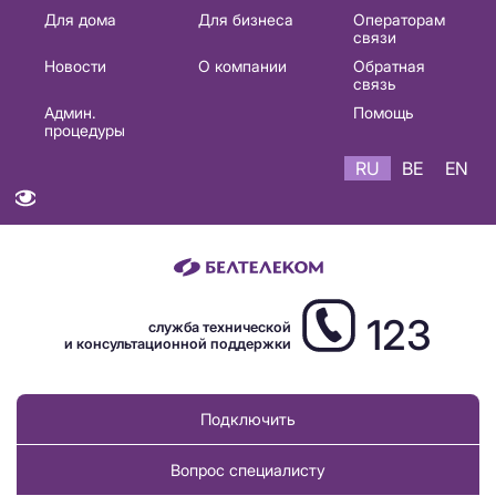
Основная
Для дома
Для бизнеса
Операторам
связи
навигация
Новости
О компании
Обратная
RU
связь
Админ.
Помощь
процедуры
RU
BE
EN
123
служба технической
и консультационной поддержки
Подключить
Вопрос специалисту