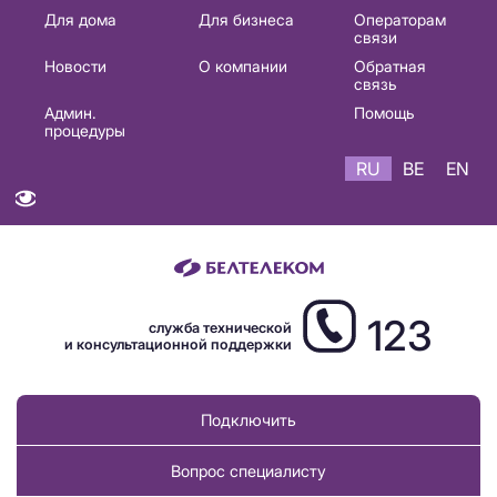
Основная
Для дома
Для бизнеса
Операторам
связи
навигация
Новости
О компании
Обратная
RU
связь
Админ.
Помощь
процедуры
RU
BE
EN
123
служба технической
и консультационной поддержки
Подключить
Вопрос специалисту