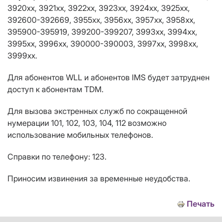
3920хх, 3921хх, 3922хх, 3923хх, 3924хх, 3925xx,
392600-392669, 3955хх, 3956хх, 3957хх, 3958хх,
395900-395919, 399200-399207, 3993хх, 3994хх,
3995хх, 3996хх, 390000-390003, 3997хх, 3998хх,
3999хх.
Для абонентов WLL и абонентов IMS будет затруднен
доступ к абонентам TDM.
Для вызова экстренных служб по сокращенной
нумерации 101, 102, 103, 104, 112 возможно
использование мобильных телефонов.
Справки по телефону: 123.
Приносим извинения за временные неудобства.
Печать