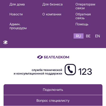
Основная
Для дома
Для бизнеса
Операторам
связи
навигация
Новости
О компании
Обратная
RU
связь
Админ.
Помощь
процедуры
RU
BE
EN
123
служба технической
и консультационной поддержки
Подключить
Вопрос специалисту