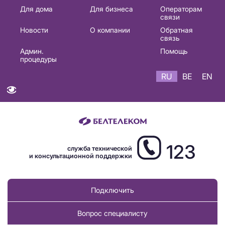
Основная
Для дома
Для бизнеса
Операторам
связи
навигация
Новости
О компании
Обратная
RU
связь
Админ.
Помощь
процедуры
RU
BE
EN
123
служба технической
и консультационной поддержки
Подключить
Вопрос специалисту