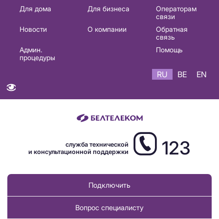
Основная
Для дома
Для бизнеса
Операторам
связи
навигация
Новости
О компании
Обратная
RU
связь
Админ.
Помощь
процедуры
RU
BE
EN
123
служба технической
и консультационной поддержки
Подключить
Вопрос специалисту