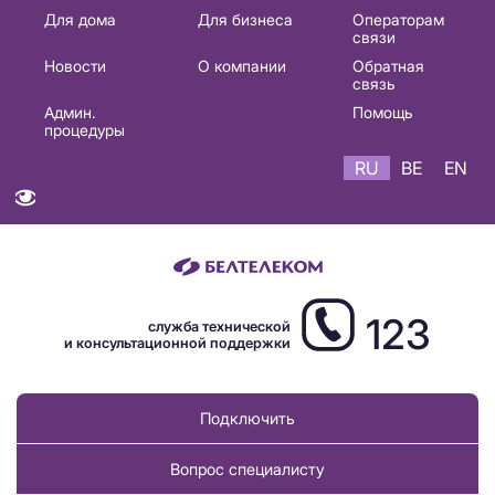
Основная
Для дома
Для бизнеса
Операторам
связи
навигация
Новости
О компании
Обратная
RU
связь
Админ.
Помощь
процедуры
RU
BE
EN
123
служба технической
и консультационной поддержки
Подключить
Вопрос специалисту