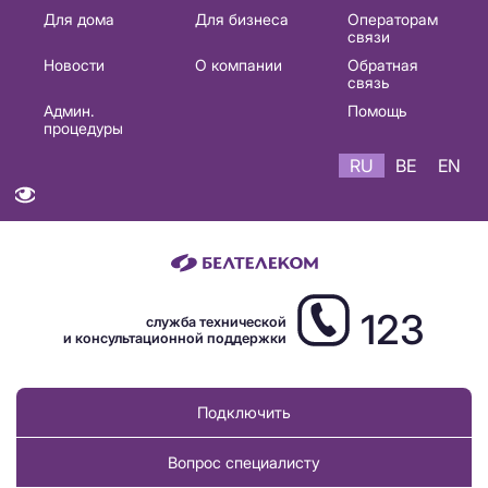
Основная
Для дома
Для бизнеса
Операторам
связи
навигация
Новости
О компании
Обратная
RU
связь
Админ.
Помощь
процедуры
RU
BE
EN
123
служба технической
и консультационной поддержки
Подключить
Вопрос специалисту