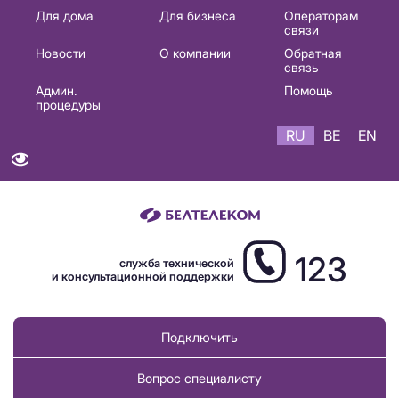
Основная
Для дома
Для бизнеса
Операторам
связи
навигация
Новости
О компании
Обратная
RU
связь
Админ.
Помощь
процедуры
RU
BE
EN
123
служба технической
и консультационной поддержки
Подключить
Вопрос специалисту