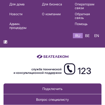
Основная
Для дома
Для бизнеса
Операторам
связи
навигация
Новости
О компании
Обратная
RU
связь
Админ.
Помощь
процедуры
RU
BE
EN
123
служба технической
и консультационной поддержки
Подключить
Вопрос специалисту