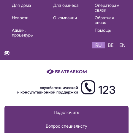
Основная
Для дома
Для бизнеса
Операторам
связи
навигация
Новости
О компании
Обратная
RU
связь
Админ.
Помощь
процедуры
RU
BE
EN
123
служба технической
и консультационной поддержки
Подключить
Вопрос специалисту