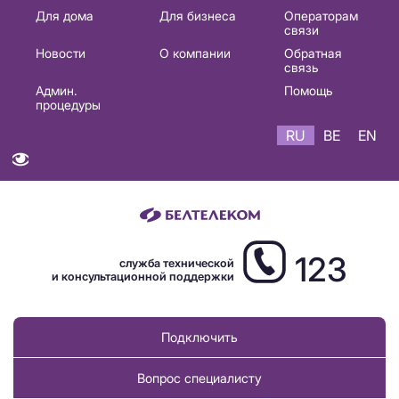
Основная
Для дома
Для бизнеса
Операторам
связи
навигация
Новости
О компании
Обратная
RU
связь
Админ.
Помощь
процедуры
RU
BE
EN
123
служба технической
и консультационной поддержки
Подключить
Вопрос специалисту