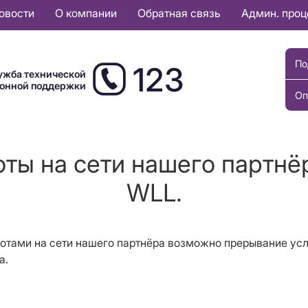
овости
О компании
Обратная связь
Админ. про
По
123
ужба технической
ионной поддержки
Оп
ты на сети нашего партнё
WLL.
аботами на сети нашего партнёра возможно прерывание ус
а.