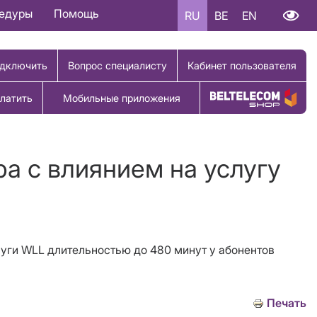
цедуры
Помощь
RU
BE
EN
дключить
Вопрос специалисту
Кабинет пользователя
латить
Мобильные приложения
Купить товар
ра с влиянием на услугу
луги WLL длительностью до 480 минут у абонентов
Печать