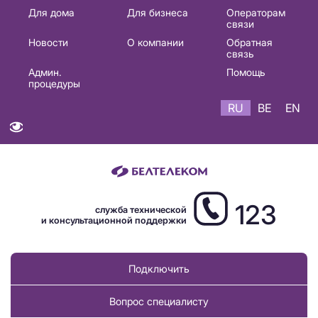
Основная
Для дома
Для бизнеса
Операторам
связи
навигация
Новости
О компании
Обратная
RU
связь
Админ.
Помощь
процедуры
RU
BE
EN
123
служба технической
и консультационной поддержки
Подключить
Вопрос специалисту