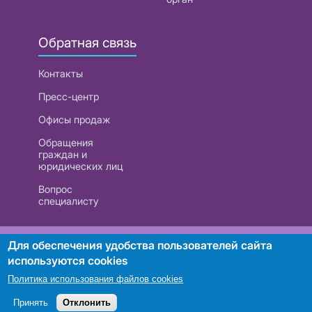
Обратная связь
Контакты
Пресс-центр
Офисы продаж
Обращения
граждан и
юридических лиц
Вопрос
специалисту
РУП «Белтелеком». УНП 101007741
Для обеспечения удобства пользователей сайта
используются cookies
Политика использования файлов cookies
Поиск
Принять
Отклонить