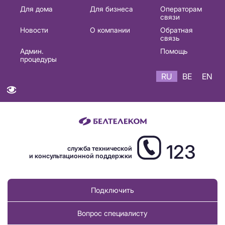
Основная
Для дома
Для бизнеса
Операторам
связи
навигация
Новости
О компании
Обратная
RU
связь
Админ.
Помощь
процедуры
RU
BE
EN
123
служба технической
и консультационной поддержки
Подключить
Вопрос специалисту