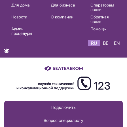
Основная
Для дома
Для бизнеса
Операторам
связи
навигация
Новости
О компании
Обратная
RU
связь
Админ.
Помощь
процедуры
RU
BE
EN
123
служба технической
и консультационной поддержки
Подключить
Вопрос специалисту