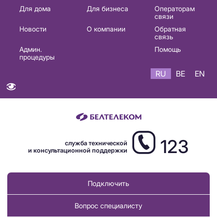
Основная
Для дома
Для бизнеса
Операторам
связи
навигация
Новости
О компании
Обратная
RU
связь
Админ.
Помощь
процедуры
RU
BE
EN
123
служба технической
и консультационной поддержки
Подключить
Вопрос специалисту