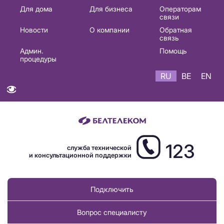
Основная
Для дома
Для бизнеса
Операторам
связи
навигация
Новости
О компании
Обратная
RU
связь
Админ.
Помощь
процедуры
RU
BE
EN
123
служба технической
и консультационной поддержки
Подключить
Вопрос специалисту