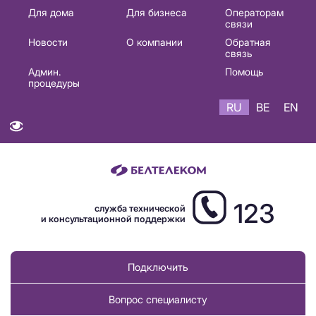
Основная
Для дома
Для бизнеса
Операторам
связи
навигация
Новости
О компании
Обратная
RU
связь
Админ.
Помощь
процедуры
RU
BE
EN
123
служба технической
и консультационной поддержки
Подключить
Вопрос специалисту