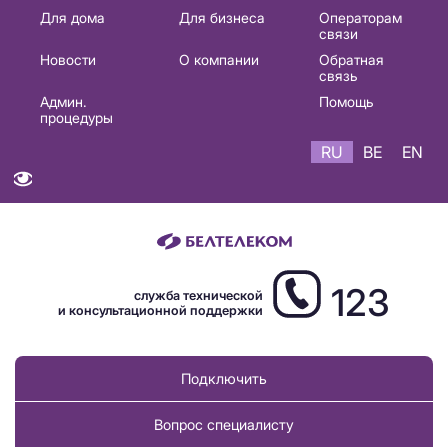
Основная
Для дома
Для бизнеса
Операторам
связи
навигация
Новости
О компании
Обратная
RU
связь
Админ.
Помощь
процедуры
RU
BE
EN
123
служба технической
и консультационной поддержки
Подключить
Вопрос специалисту