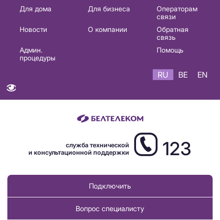
Основная
Для дома
Для бизнеса
Операторам
связи
навигация
Новости
О компании
Обратная
RU
связь
Админ.
Помощь
процедуры
RU
BE
EN
123
служба технической
и консультационной поддержки
Подключить
Вопрос специалисту