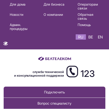
Основная
Для дома
Для бизнеса
Операторам
связи
навигация
Новости
О компании
Обратная
RU
связь
Админ.
Помощь
процедуры
RU
BE
EN
123
служба технической
и консультационной поддержки
Подключить
Вопрос специалисту