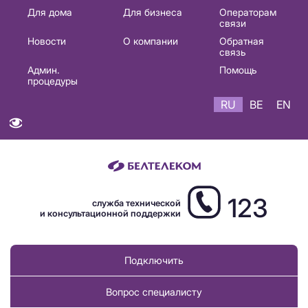
Основная
Для дома
Для бизнеса
Операторам
связи
навигация
Новости
О компании
Обратная
RU
связь
Админ.
Помощь
процедуры
RU
BE
EN
123
служба технической
и консультационной поддержки
Подключить
Вопрос специалисту