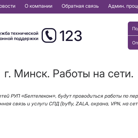
овости
О компании
Обратная связь
Админ. про
По
123
ужба технической
ионной поддержки
Оп
г. Минск. Работы на сети.
й сетей РУП «Белтелеком», будут проводиться работы по
ая связь и услуги СПД (byfly, ZALA, охрана, VPN, на сет