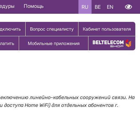
цедуры
Помощь
RU
BE
EN
дключить
Вопрос специалисту
Кабинет пользователя
латить
Мобильные приложения
Купить товар
 переключению линейно-кабельных сооружений связи. На
и доступа Home WiFi) для отдельных абонентов г.