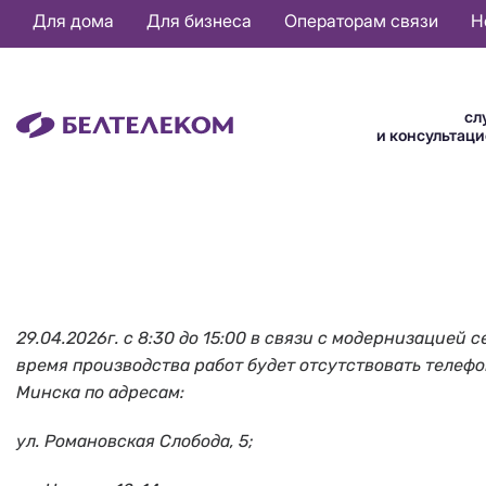
Основная
Для дома
Для бизнеса
Операторам связи
Н
навигация
RU
сл
и консультац
29.04.2026г. с 8:30 до 15:00 в связи с модернизацие
время производства работ будет отсутствовать телефонн
Минска по адресам:
ул. Романовская Слобода, 5;